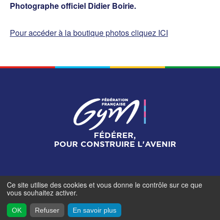
Photographe officiel Didier Boirie.
Pour accéder à la boutique photos cliquez ICI
FÉDÉRER,
POUR CONSTRUIRE L'AVENIR
Ce site utilise des cookies et vous donne le contrôle sur ce que
Mentions légales
-
Gestionnaire de cookies
-
Accès
vous souhaitez activer.
contributeurs
- © Fédération Française de Gymnastique -
2026
OK
Refuser
En savoir plus